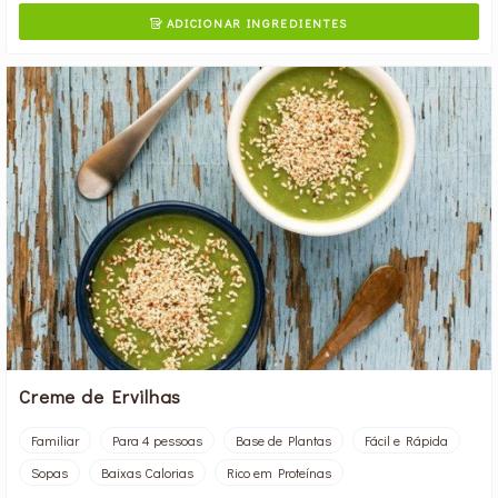
ADICIONAR INGREDIENTES

Creme de Ervilhas
Familiar
Para 4 pessoas
Base de Plantas
Fácil e Rápida
Sopas
Baixas Calorias
Rico em Proteínas