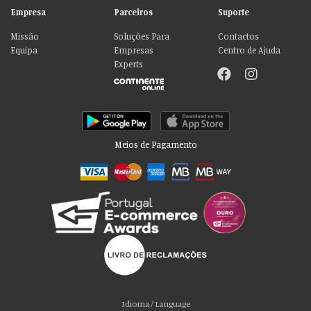
Empresa
Parceiros
Suporte
Missão
Soluções Para
Contactos
Equipa
Empresas
Centro de Ajuda
Experts
Meios de Pagamento
Por favor aceite as nossas deliciosas
“cookies”!
Usamos cookies para personalizar conteúdo e anúncios, fornecer recursos
Idioma / Language