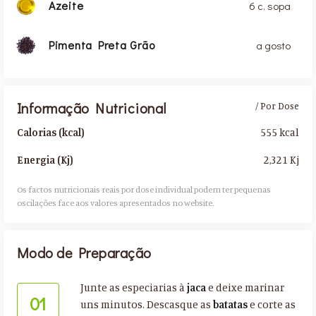
Azeite
6 c. sopa
Pimenta Preta Grão
a gosto
Informação Nutricional
/ Por Dose
555 kcal
Calorias (kcal)
2,321 Kj
Energia (Kj)
Os factos nutricionais reais por dose individual podem ter pequenas
oscilações face aos valores apresentados no website.​
Modo de Preparação
Junte as especiarias à
jaca
e deixe marinar
01
uns minutos. Descasque as
batatas
e corte as