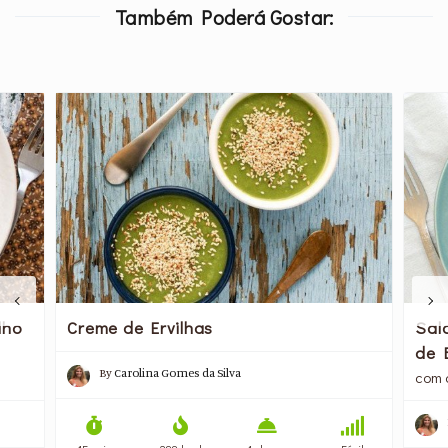
Também Poderá Gostar:
lho
Creme de Ervilhas
Sal
de 
By
Carolina Gomes da Silva
com 