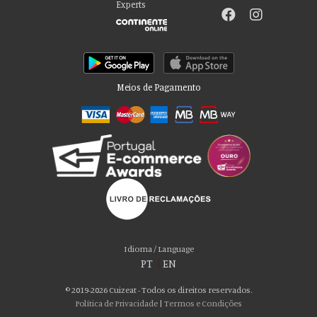
Experts
Meios de Pagamento
Por favor aceite as nossas deliciosas
“cookies”!
Usamos cookies para personalizar conteúdo e anúncios, fornecer recursos
Idioma / Language
de mídia social e analisar nosso tráfego. Também compartilhamos
PT
|
EN
informações sobre seu uso de nosso site com nossos parceiros de mídia
social, publicidade e análise, que podem combiná-lo com outras informações
© 2019-2026 Cuizeat - Todos os direitos reservados.
que você forneceu a eles ou que coletaram do uso de seus serviços. Você
Política de Privacidade
|
Termos e Condições
consente com nossos cookies se continuar a usar nosso site.