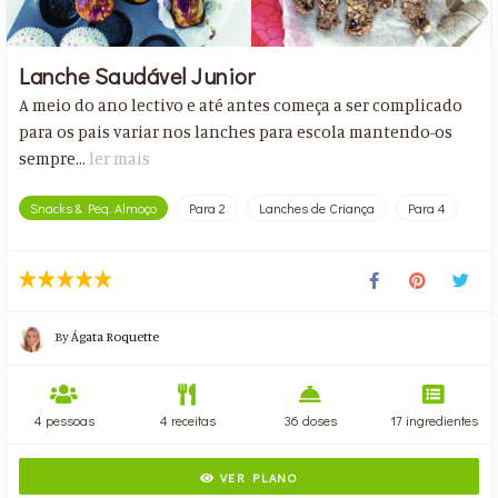
Lanche Saudável Junior
A meio do ano lectivo e até antes começa a ser complicado
para os pais variar nos lanches para escola mantendo-os
sempre...
ler mais
Snacks & Peq. Almoço
Para 2
Lanches de Criança
Para 4
By
Ágata Roquette
4 pessoas
4 receitas
36 doses
17 ingredientes
VER PLANO