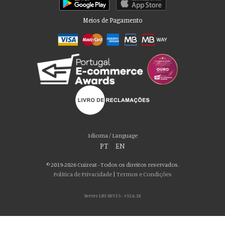
Meios de Pagamento
Por favor aceite as nossas deliciosas
“cookies”!
Usamos cookies para personalizar conteúdo e anúncios, fornecer recursos
Idioma / Language
de mídia social e analisar nosso tráfego. Também compartilhamos
PT
|
EN
informações sobre seu uso de nosso site com nossos parceiros de mídia
social, publicidade e análise, que podem combiná-lo com outras informações
© 2019-2026 Cuizeat - Todos os direitos reservados.
que você forneceu a eles ou que coletaram do uso de seus serviços. Você
Política de Privacidade
|
Termos e Condições
consente com nossos cookies se continuar a usar nosso site.
Server LB3 SRV15 - v32.6.18
ACEITO