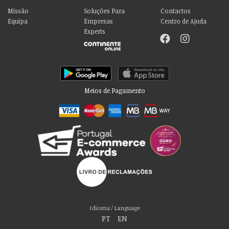
Missão
Soluções Para
Contactos
Equipa
Empresas
Centro de Ajuda
Experts
Meios de Pagamento
Por favor aceite as nossas deliciosas
“cookies”!
Usamos cookies para personalizar conteúdo e anúncios, fornecer recursos
Idioma / Language
de mídia social e analisar nosso tráfego. Também compartilhamos
PT
|
EN
informações sobre seu uso de nosso site com nossos parceiros de mídia