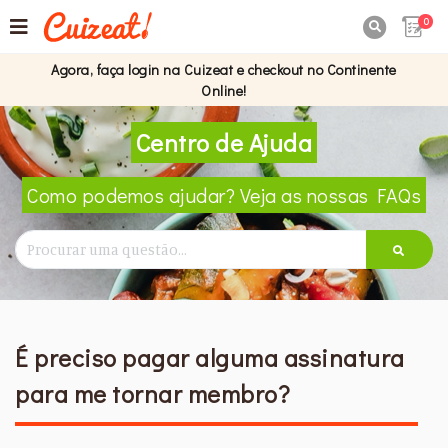
0

Agora, faça login na Cuizeat e checkout no Continente
Online!
Centro de Ajuda
Como podemos ajudar? Veja as nossas FAQs
É preciso pagar alguma assinatura
para me tornar membro?