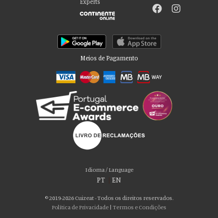
Experts
Meios de Pagamento
Por favor aceite as nossas deliciosas
“cookies”!
Usamos cookies para personalizar conteúdo e anúncios, fornecer recursos
Idioma / Language
de mídia social e analisar nosso tráfego. Também compartilhamos
PT
|
EN
informações sobre seu uso de nosso site com nossos parceiros de mídia
social, publicidade e análise, que podem combiná-lo com outras informações
© 2019-2026 Cuizeat - Todos os direitos reservados.
que você forneceu a eles ou que coletaram do uso de seus serviços. Você
Política de Privacidade
|
Termos e Condições
consente com nossos cookies se continuar a usar nosso site.