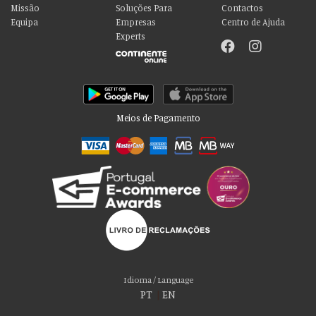
Missão
Soluções Para
Contactos
Equipa
Empresas
Centro de Ajuda
Experts
Meios de Pagamento
Por favor aceite as nossas deliciosas
“cookies”!
Usamos cookies para personalizar conteúdo e anúncios, fornecer recursos
Idioma / Language
de mídia social e analisar nosso tráfego. Também compartilhamos
PT
|
EN
informações sobre seu uso de nosso site com nossos parceiros de mídia