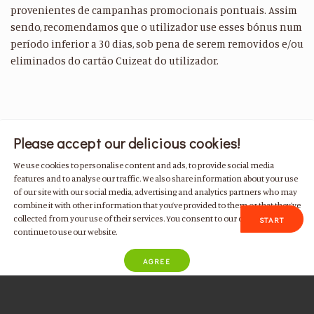
provenientes de campanhas promocionais pontuais. Assim
sendo, recomendamos que o utilizador use esses bónus num
período inferior a 30 dias, sob pena de serem removidos e/ou
eliminados do cartão Cuizeat do utilizador.
Please accept our delicious cookies!
We use cookies to personalise content and ads, to provide social media
BECOME A MEMBER TODAY!
features and to analyse our traffic. We also share information about your use
of our site with our social media, advertising and analytics partners who may
combine it with other information that you’ve provided to them or that they’ve
collected from your use of their services. You consent to our cookies if you
START
continue to use our website.
AGREE