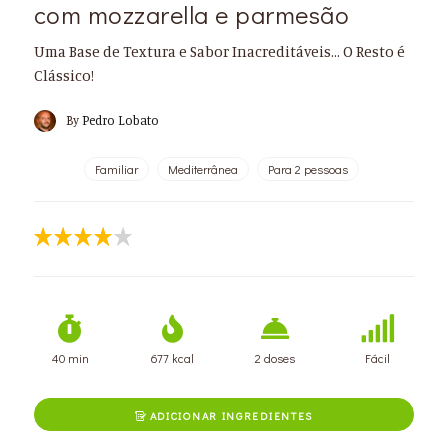
com mozzarella e parmesão
Uma Base de Textura e Sabor Inacreditáveis... O Resto é
Clássico!
By
Pedro Lobato
Familiar
Mediterrânea
Para 2 pessoas
40 min
677 kcal
2 doses
Fácil
ADICIONAR INGREDIENTES
