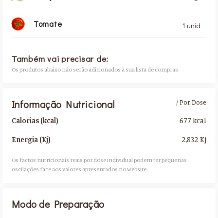
Tomate
1 unid
Também vai precisar de:
Os produtos abaixo não serão adicionados à sua lista de compras.
Informação Nutricional
/ Por Dose
677 kcal
Calorias (kcal)
2,832 Kj
Energia (Kj)
Os factos nutricionais reais por dose individual podem ter pequenas
oscilações face aos valores apresentados no website.​
Modo de Preparação