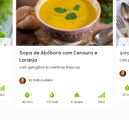
Sopa de Abóbora com Cenoura e
Str
Laranja
com 
com gengibre e coentros frescos
By
Pedro Lobato
ácil
30 
40 min
172 kcal
4 doses
Fácil