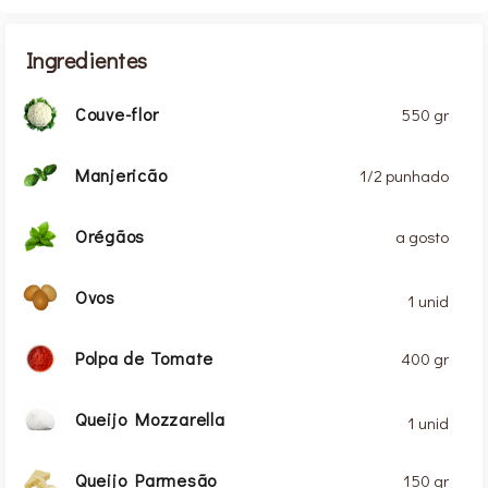
Ingredientes
Couve-flor
550 gr
Manjericão
1/2 punhado
Orégãos
a gosto
Ovos
1 unid
Polpa de Tomate
400 gr
Queijo Mozzarella
1 unid
Queijo Parmesão
150 gr