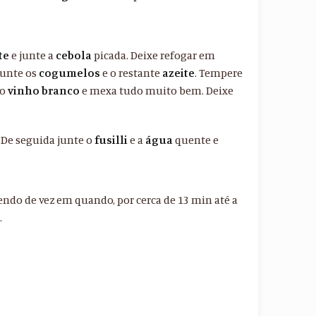
te
e junte a
cebola
picada. Deixe refogar em
Junte os
cogumelos
e o restante
azeite
. Tempere
 o
vinho branco
e mexa tudo muito bem. Deixe
 De seguida junte o
fusilli
e a
água
quente e
ndo de vez em quando, por cerca de 13 min até a
.