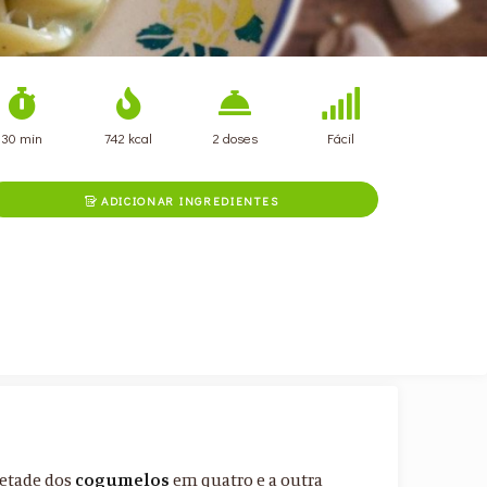
30 min
742 kcal
2 doses
Fácil
ADICIONAR INGREDIENTES

metade dos
cogumelos
em quatro e a outra