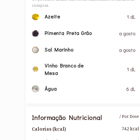
compras.
Azeite
1 dL
Pimenta Preta Grão
a gosto
Sal Marinho
a gosto
Vinho Branco de
1 dL
Mesa
Água
6 dL
Informação Nutricional
/ Por Dose
742 kcal
Calorias (kcal)