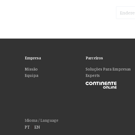
Empresa
Parceiros
Missão
Soluções Para Empresas
Equipa
Experts
Por favor aceite as nossas deliciosas “cookies
Usamos cookies para personalizar conteúdo e anúncios, fornecer recur
social, publicidade e análise, que podem combiná-lo com outras informa
Idioma / Language
PT
|
EN