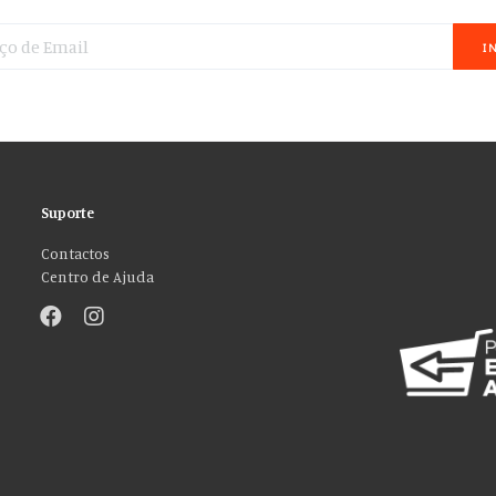
I
Suporte
Contactos
Centro de Ajuda
”!
sos de mídia social e analisar nosso tráfego. Também compartilhamos info
ções que você forneceu a eles ou que coletaram do uso de seus serviços. Vo
ACEITO