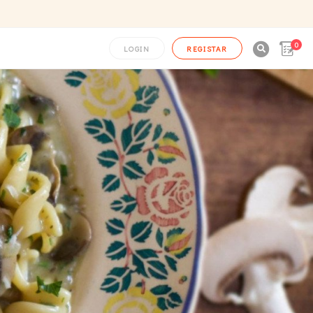
0

LOGIN
REGISTAR