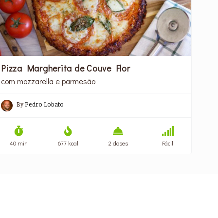
Pizza Margherita de Couve Flor
com mozzarella e parmesão
By
Pedro Lobato
40 min
677 kcal
2 doses
Fácil