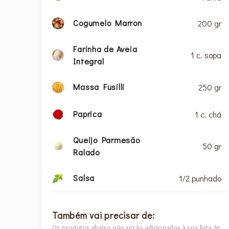
Cogumelo Marron
200 gr
Farinha de Aveia
1 c. sopa
Integral
Massa Fusilli
250 gr
Paprica
1 c. chá
Queijo Parmesão
50 gr
Ralado
Salsa
1/2 punhado
Também vai precisar de:
Os produtos abaixo não serão adicionados à sua lista de