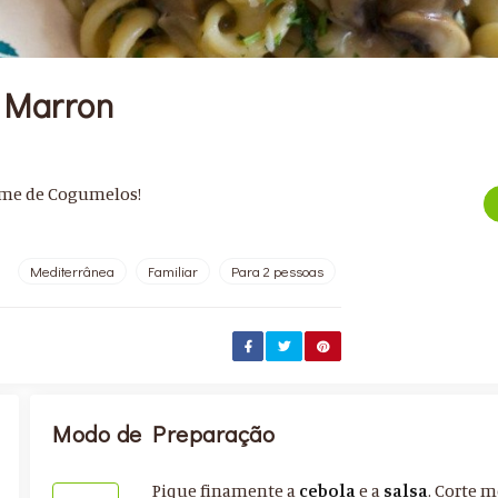
 Marron
ume de Cogumelos!
Mediterrânea
Familiar
Para 2 pessoas
Modo de Preparação
Pique finamente a
cebola
e a
salsa
. Corte 