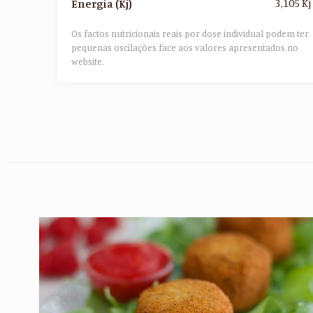
3,105 Kj
Energia (Kj)
Os factos nutricionais reais por dose individual podem ter
pequenas oscilações face aos valores apresentados no
website.​