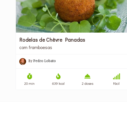
Rodelas de Chèvre Panadas
com framboesas
By
Pedro Lobato
20 min
639 kcal
2 doses
Fácil