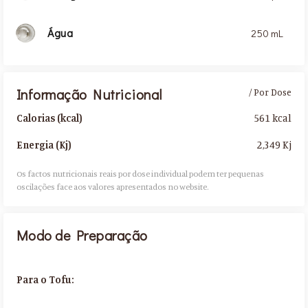
Água
250 mL
Informação Nutricional
/ Por Dose
561 kcal
Calorias (kcal)
2,349 Kj
Energia (Kj)
Os factos nutricionais reais por dose individual podem ter pequenas
oscilações face aos valores apresentados no website.​
Modo de Preparação
Para o Tofu: