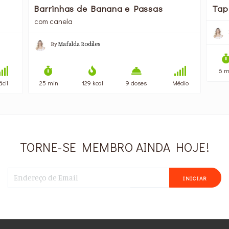
Barrinhas de Banana e Passas
Tap
com canela
By
Mafalda Rodiles
6 m
ácil
25 min
129 kcal
9 doses
Médio
TORNE-SE MEMBRO AINDA HOJE!
INICIAR