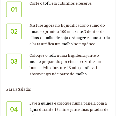
Corte o
tofu
em cubinhos e reserve.
01
Misture agora no liquidificador o sumo do
02
limão
exprimido, 100 ml
azeite
, 3 dentes de
alhos
, o
molho de soja
, o
vinagre
e a
mostarda
e bata até fica um
molho
homogéneo.
Coloque o
tofu
numa frigideira, junte o
03
molho
preparado por cima e cozinhe em
lume médio durante 15 min, o
tofu
vai
absorver grande parte do
molho
.
Para a Salada:
Lave a
quinoa
e coloque numa panela com a
04
água
durante 15 min e junte duas pitadas de
sal
.