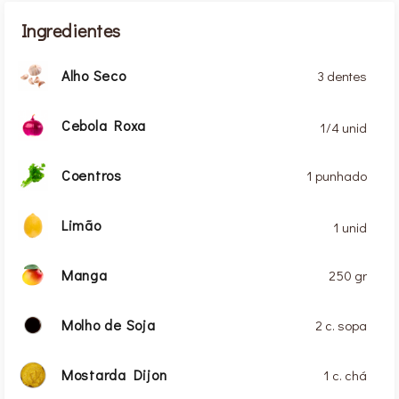
Ingredientes
Alho Seco
3 dentes
Cebola Roxa
1/4 unid
Coentros
1 punhado
Limão
1 unid
Manga
250 gr
Molho de Soja
2 c. sopa
Mostarda Dijon
1 c. chá