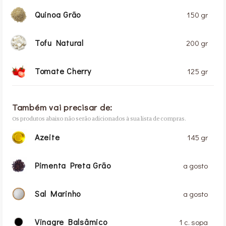
Quinoa Grão
150 gr
Tofu Natural
200 gr
Tomate Cherry
125 gr
Também vai precisar de:
Os produtos abaixo não serão adicionados à sua lista de compras.
Azeite
145 gr
Pimenta Preta Grão
a gosto
Sal Marinho
a gosto
Vinagre Balsâmico
1 c. sopa