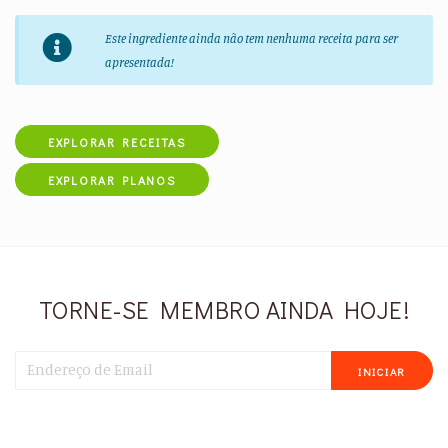
Este ingrediente ainda não tem nenhuma receita para ser
apresentada!
EXPLORAR RECEITAS
EXPLORAR PLANOS
TORNE-SE MEMBRO AINDA HOJE!
INICIAR