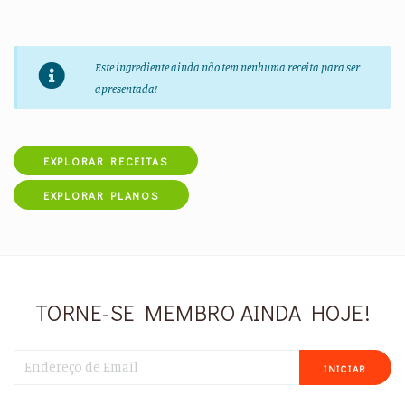
Este ingrediente ainda não tem nenhuma receita para ser
apresentada!
EXPLORAR RECEITAS
EXPLORAR PLANOS
TORNE-SE MEMBRO AINDA HOJE!
INICIAR