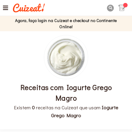

Agora, faça login na Cuizeat e checkout no Continente
Online!
Receitas com Iogurte Grego
Magro
Existem
0
receitas na Cuizeat que usam
Iogurte
Grego Magro