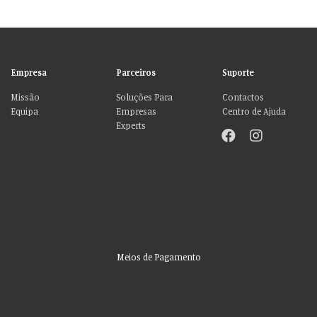
Empresa
Parceiros
Suporte
Missão
Soluções Para
Contactos
Equipa
Empresas
Centro de Ajuda
Experts
Meios de Pagamento