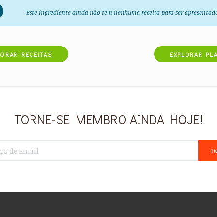
Este ingrediente ainda não tem nenhuma receita para ser apresentad
LORAR RECEITAS
EXPLORAR PL
TORNE-SE MEMBRO AINDA HOJE!
I