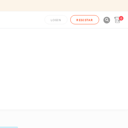
0

LOGIN
REGISTAR