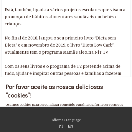
Está, também, ligada a vários projetos escolares que visam a
promoção de hábitos alimentares saudáveis em bebés e
crianças.
No final de 2018, lançou o seu primeiro livro “Dieta sem
Dieta” e em novembro de 2019, o livro “Dieta Low Carb”.
Atualmente tem o programa Mamã Paleo, na NiT TV.
Com os seus livros e o programa de TV, pretende acima de
tudo, ajudar e inspirar outras pessoas e famílias a fazerem
escolhas conscientes e mais saudáveis.
Por favor aceite as nossas deliciosas
“cookies”!
Usamos cookies para personalizar conteúdo e anúncios, fornecer recursos
de mídia social e analisar nosso tráfego. Também compartilhamos
informações sobre seu uso de nosso site com nossos parceiros de mídia
Idioma / Language
social, publicidade e análise, que podem combiná-lo com outras informações
PT
|
EN
que você forneceu a eles ou que coletaram do uso de seus serviços. Você