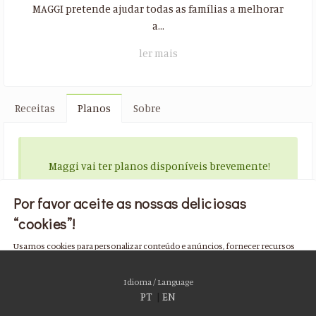
MAGGI pretende ajudar todas as famílias a melhorar
a...
ler mais
Receitas
Planos
Sobre
Maggi vai ter planos disponíveis brevemente!
Por favor aceite as nossas deliciosas
“cookies”!
Usamos cookies para personalizar conteúdo e anúncios, fornecer recursos
de mídia social e analisar nosso tráfego. Também compartilhamos
informações sobre seu uso de nosso site com nossos parceiros de mídia
Idioma / Language
social, publicidade e análise, que podem combiná-lo com outras informações
PT
|
EN
que você forneceu a eles ou que coletaram do uso de seus serviços. Você
consente com nossos cookies se continuar a usar nosso site.