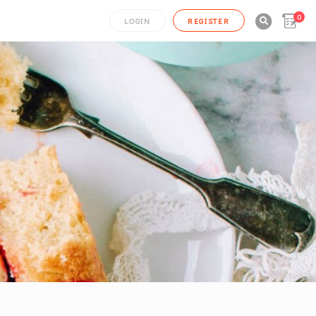
0

LOGIN
REGISTER