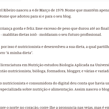
el Ribeiro nasceu a 4 de Março de 1979. Nome que mantém apenas 
 Nome que adotou para si e para o seu blog.
criança gorda e feliz. Esse excesso de peso que durou até ao fina
 - malditas dietas ioiô - moldaram o seu futuro profissional.
or isso é nutricionista e desenvolveu a sua dieta, a qual parti
vro “A minha dieta”.
 licenciatura em Nutrição estudou Biologia Aplicada na Univer
ntão nutricionista, bióloga, formadora, blogger, e várias e variad
 nutricionista e consumidora do digital deu conta que havia 
especializada sobre nutrição e alimentação. Assim nasceu o blog 
pre o norte no coração, corre-lhe a pronuncia nas veias, mas é e