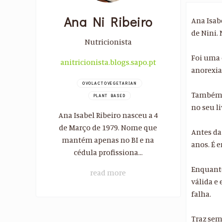
Ana Ni Ribeiro
Ana Isab
de Nini.
Nutricionista
Foi uma 
anitricionista.blogs.sapo.pt
anorexia
OVOLACTOVEGETARIAN
Também p
PLANT BASED
no seu li
Ana Isabel Ribeiro nasceu a 4
de Março de 1979. Nome que
Antes da
mantém apenas no BI e na
anos. É e
cédula profissiona...
Enquanto
read more
válida e 
falha.
Traz sem