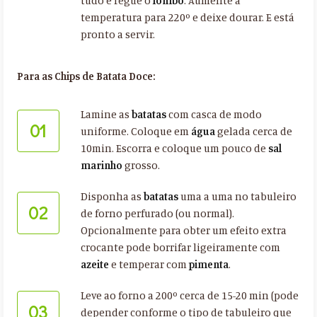
tudo e regue o
lombo
. Aumente a
temperatura para 220º e deixe dourar. E está
pronto a servir.
Para as Chips de Batata Doce:
Lamine as
batatas
com casca de modo
01
uniforme. Coloque em
água
gelada cerca de
10min. Escorra e coloque um pouco de
sal
marinho
grosso.
Disponha as
batatas
uma a uma no tabuleiro
02
de forno perfurado (ou normal).
Opcionalmente para obter um efeito extra
crocante pode borrifar ligeiramente com
azeite
e temperar com
pimenta
.
Leve ao forno a 200º cerca de 15-20 min (pode
03
depender conforme o tipo de tabuleiro que