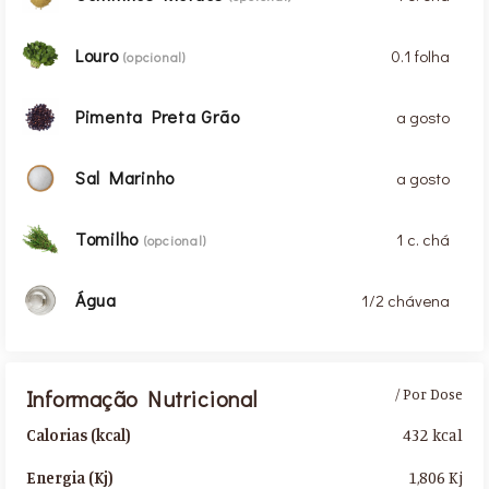
Louro
0.1 folha
(opcional)
Pimenta Preta Grão
a gosto
Sal Marinho
a gosto
Tomilho
1 c. chá
(opcional)
Água
1/2 chávena
Informação Nutricional
/ Por Dose
432 kcal
Calorias (kcal)
1,806 Kj
Energia (Kj)