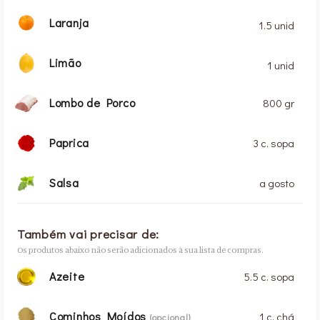
Laranja
1.5 unid
Limão
1 unid
Lombo de Porco
800 gr
Paprica
3 c. sopa
Salsa
a gosto
Também vai precisar de:
Os produtos abaixo não serão adicionados à sua lista de compras.
Azeite
5.5 c. sopa
Cominhos Moídos
1 c. chá
(opcional)