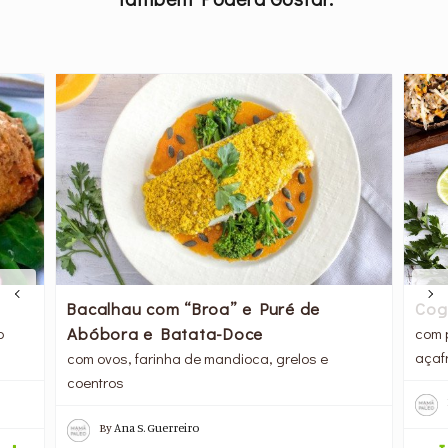
Cog
Bacalhau com “Broa” e Puré de
Abóbora e Batata-Doce
com p
o
açafr
com ovos, farinha de mandioca, grelos e
coentros
By
Ana S. Guerreiro