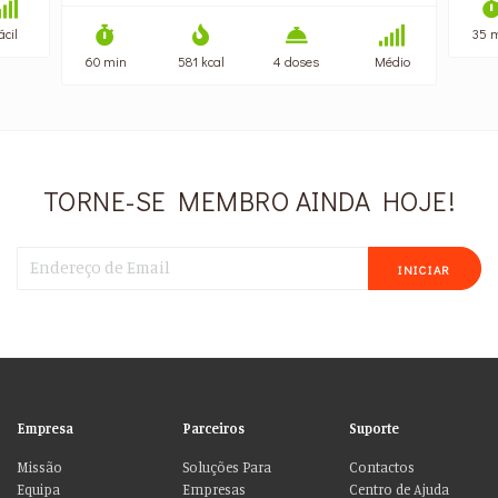
35 
ácil
60 min
581 kcal
4 doses
Médio
TORNE-SE MEMBRO AINDA HOJE!
INICIAR
Empresa
Parceiros
Suporte
Missão
Soluções Para
Contactos
Equipa
Empresas
Centro de Ajuda