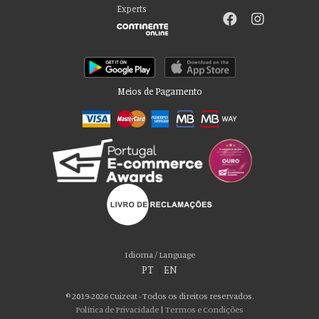
Experts
Meios de Pagamento
Por favor aceite as nossas deliciosas
“cookies”!
Usamos cookies para personalizar conteúdo e anúncios, fornecer recursos
Idioma / Language
de mídia social e analisar nosso tráfego. Também compartilhamos
PT
|
EN
informações sobre seu uso de nosso site com nossos parceiros de mídia
social, publicidade e análise, que podem combiná-lo com outras informações
© 2019-2026 Cuizeat - Todos os direitos reservados.
que você forneceu a eles ou que coletaram do uso de seus serviços. Você
Política de Privacidade
|
Termos e Condições