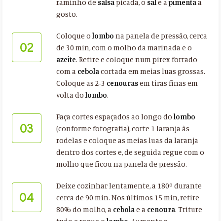
raminho de
salsa
picada, o
sal
e a
pimenta
a
gosto.
Coloque o
lombo
na panela de pressão, cerca
02
de 30 min, com o molho da marinada e o
azeite
. Retire e coloque num pirex forrado
com a
cebola
cortada em meias luas grossas.
Coloque as 2-3
cenouras
em tiras finas em
volta do
lombo
.
Faça cortes espaçados ao longo do
lombo
03
(conforme fotografia), corte 1 laranja às
rodelas e coloque as meias luas da laranja
dentro dos cortes e, de seguida regue com o
molho que ficou na panela de pressão.
Deixe cozinhar lentamente, a 180º durante
04
cerca de 90 min. Nos últimos 15 min, retire
80% do molho, a
cebola
e a
cenoura
. Triture