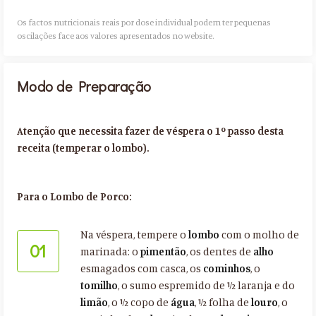
Os factos nutricionais reais por dose individual podem ter pequenas
oscilações face aos valores apresentados no website.​
Modo de Preparação
Atenção que necessita fazer de véspera o 1º passo desta
receita (temperar o lombo).
Para o Lombo de Porco:
Na véspera, tempere o
lombo
com o molho de
01
marinada: o
pimentão
, os dentes de
alho
esmagados com casca, os
cominhos
, o
tomilho
, o sumo espremido de ½ laranja e do
limão
, o ½ copo de
água
, ½ folha de
louro
, o