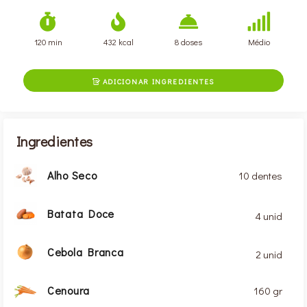
120 min
432 kcal
8 doses
Médio
ADICIONAR INGREDIENTES

Ingredientes
Alho Seco
10 dentes
Batata Doce
4 unid
Cebola Branca
2 unid
Cenoura
160 gr