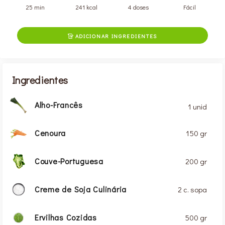
25 min
241 kcal
4 doses
Fácil
ADICIONAR INGREDIENTES

Ingredientes
Alho-Francês
1 unid
Cenoura
150 gr
Couve-Portuguesa
200 gr
Creme de Soja Culinária
2 c. sopa
Ervilhas Cozidas
500 gr