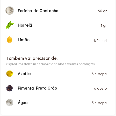
Farinha de Castanha
60 gr
Hortelã
1 gr
Limão
1/2 unid
Também vai precisar de:
Os produtos abaixo não serão adicionados à sua lista de compras.
Azeite
6 c. sopa
Pimenta Preta Grão
a gosto
Água
5 c. sopa