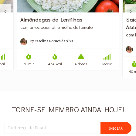
Almôndegas de Lentilhas
Sal
Ass
com arroz basmati e molho de tomate
com 
By
Carolina Gomes da Silva
ácil
50 min
454 kcal
4 doses
Médio
40 
TORNE-SE MEMBRO AINDA HOJE!
INICIAR