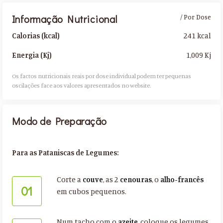
Informação Nutricional
/ Por Dose
241 kcal
Calorias (kcal)
1,009 Kj
Energia (Kj)
Os factos nutricionais reais por dose individual podem ter pequenas
oscilações face aos valores apresentados no website.​
Modo de Preparação
Para as Pataniscas de Legumes:
Corte a
couve
, as 2
cenouras
, o
alho-francês
01
em cubos pequenos.
Num tacho com o
azeite
, coloque os legumes