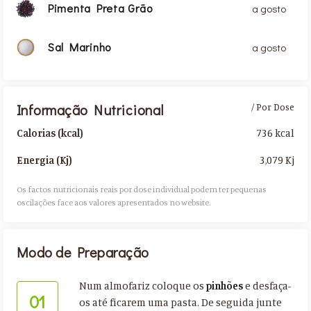
Pimenta Preta Grão
a gosto
Sal Marinho
a gosto
Informação Nutricional
/ Por Dose
736 kcal
Calorias (kcal)
3,079 Kj
Energia (Kj)
Os factos nutricionais reais por dose individual podem ter pequenas
oscilações face aos valores apresentados no website.​
Modo de Preparação
Num almofariz coloque os
pinhões
e desfaça-
01
os até ficarem uma pasta. De seguida junte