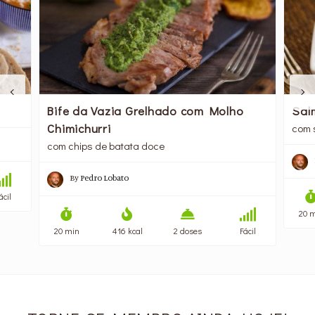
Bife da Vazia Grelhado com Molho
Sal
Chimichurri
com 
com chips de batata doce
By
Pedro Lobato
ácil
20 
20 min
416 kcal
2 doses
Fácil