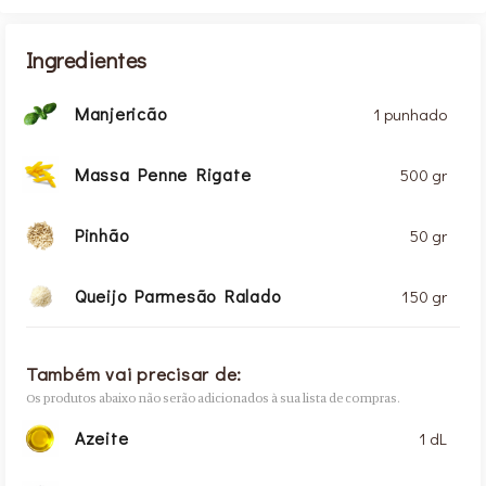
Ingredientes
Manjericão
1 punhado
Massa Penne Rigate
500 gr
Pinhão
50 gr
Queijo Parmesão Ralado
150 gr
Também vai precisar de:
Os produtos abaixo não serão adicionados à sua lista de compras.
Azeite
1 dL