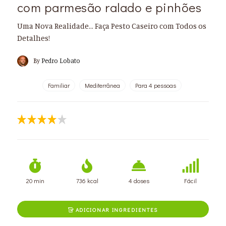
com parmesão ralado e pinhões
Uma Nova Realidade... Faça Pesto Caseiro com Todos os
Detalhes!
By
Pedro Lobato
Familiar
Mediterrânea
Para 4 pessoas
20 min
736 kcal
4 doses
Fácil
ADICIONAR INGREDIENTES
