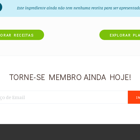
Este ingrediente ainda não tem nenhuma receita para ser apresentad
LORAR RECEITAS
EXPLORAR PL
TORNE-SE MEMBRO AINDA HOJE!
I