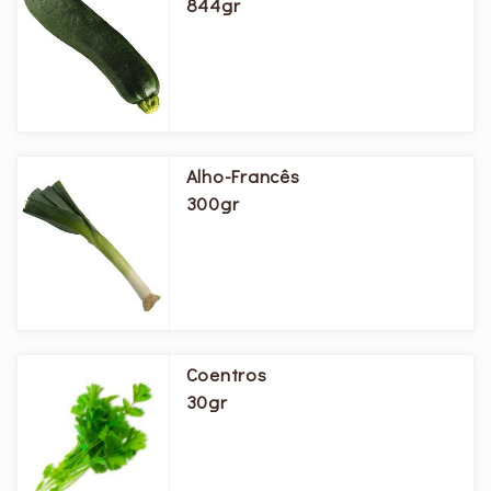
844gr
Alho-Francês
300gr
Coentros
30gr