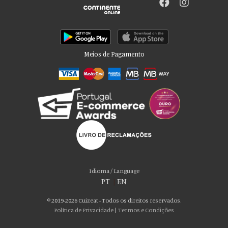
Meios de Pagamento
Por favor aceite as nossas deliciosas
“cookies”!
Usamos cookies para personalizar conteúdo e anúncios, fornecer recursos
Idioma / Language
de mídia social e analisar nosso tráfego. Também compartilhamos
PT
|
EN
informações sobre seu uso de nosso site com nossos parceiros de mídia
social, publicidade e análise, que podem combiná-lo com outras informações
© 2019-2026 Cuizeat - Todos os direitos reservados.
que você forneceu a eles ou que coletaram do uso de seus serviços. Você
Política de Privacidade
|
Termos e Condições
consente com nossos cookies se continuar a usar nosso site.