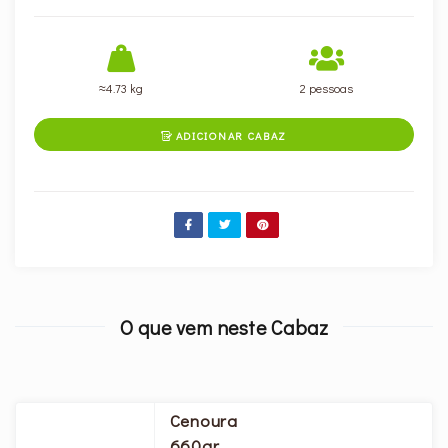
≈4.73 kg
2 pessoas
ADICIONAR CABAZ

O que vem neste Cabaz
Cenoura
660gr