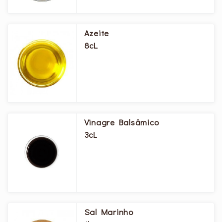
Azeite
8cL
Vinagre Balsâmico
3cL
Sal Marinho