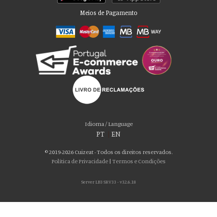
Meios de Pagamento
Por favor aceite as nossas deliciosas
“cookies”!
Usamos cookies para personalizar conteúdo e anúncios, fornecer recursos
Idioma / Language
de mídia social e analisar nosso tráfego. Também compartilhamos
PT
|
EN
informações sobre seu uso de nosso site com nossos parceiros de mídia
social, publicidade e análise, que podem combiná-lo com outras informações
© 2019-2026 Cuizeat - Todos os direitos reservados.
que você forneceu a eles ou que coletaram do uso de seus serviços. Você
Política de Privacidade
|
Termos e Condições
consente com nossos cookies se continuar a usar nosso site.
Server LB3 SRV33 - v32.6.18
ACEITO