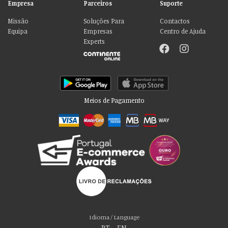
Empresa
Parceiros
Suporte
Missão
Soluções Para
Contactos
Equipa
Empresas
Centro de Ajuda
Experts
Meios de Pagamento
Por favor aceite as nossas deliciosas
“cookies”!
Usamos cookies para personalizar conteúdo e anúncios, fornecer recursos
Idioma / Language
de mídia social e analisar nosso tráfego. Também compartilhamos
PT
|
EN