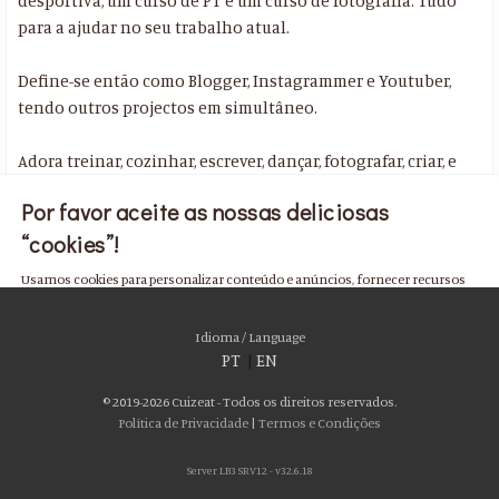
desportiva, um curso de PT e um curso de fotografia. Tudo
para a ajudar no seu trabalho atual.
Define-se então como Blogger, Instagrammer e Youtuber,
tendo outros projectos em simultâneo.
Adora treinar, cozinhar, escrever, dançar, fotografar, criar, e
tudo isto faz parte do seu trabalho hoje em dia.
Por favor aceite as nossas deliciosas
“cookies”!
Usamos cookies para personalizar conteúdo e anúncios, fornecer recursos
de mídia social e analisar nosso tráfego. Também compartilhamos
informações sobre seu uso de nosso site com nossos parceiros de mídia
Idioma / Language
social, publicidade e análise, que podem combiná-lo com outras informações
PT
|
EN
que você forneceu a eles ou que coletaram do uso de seus serviços. Você
consente com nossos cookies se continuar a usar nosso site.
© 2019-2026 Cuizeat - Todos os direitos reservados.
Política de Privacidade
|
Termos e Condições
ACEITO
Server LB3 SRV12 - v32.6.18