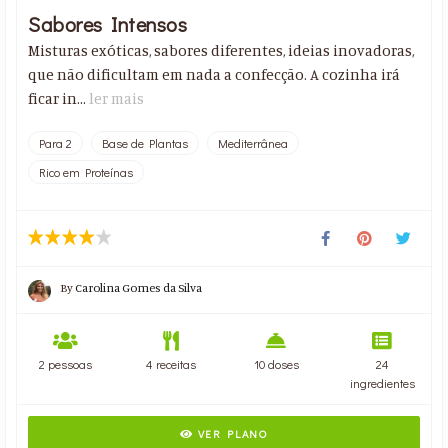
Sabores Intensos
Misturas exóticas, sabores diferentes, ideias inovadoras,
que não dificultam em nada a confecção. A cozinha irá
ficar in...
ler mais
Para 2
Base de Plantas
Mediterrânea
Rico em Proteínas
By
Carolina Gomes da Silva
2 pessoas
4 receitas
10 doses
24
ingredientes
VER PLANO