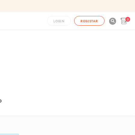
0

LOGIN
REGISTAR
o