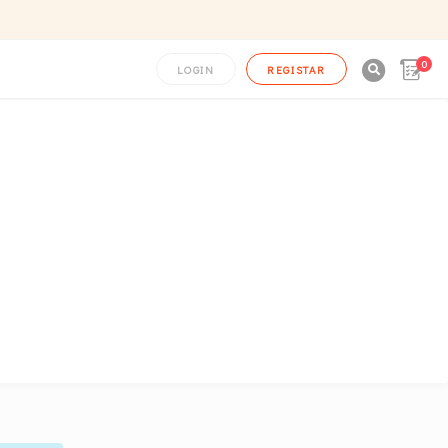
0

LOGIN
REGISTAR