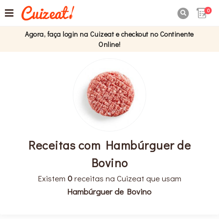
0

Agora, faça login na Cuizeat e checkout no Continente
Online!
Receitas com Hambúrguer de
Bovino
Existem
0
receitas na Cuizeat que usam
Hambúrguer de Bovino