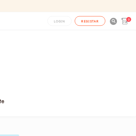
0

LOGIN
REGISTAR
te