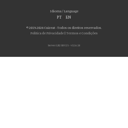
Idioma / Language
PT
|
EN
© 2019-2026 Cuizeat - Todos os direitos reservados.
Política de Privacidade
|
Termos e Condições
Server LB2 SRV25 - v32.6.18