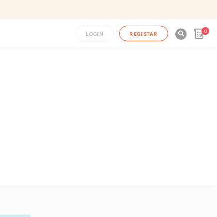
0

LOGIN
REGISTAR