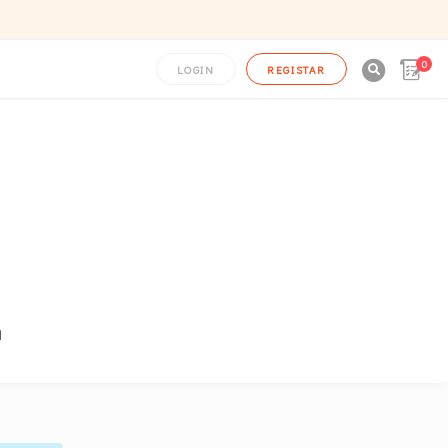
0

LOGIN
REGISTAR
a