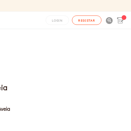

LOGIN
REGISTAR
ia
Aveia