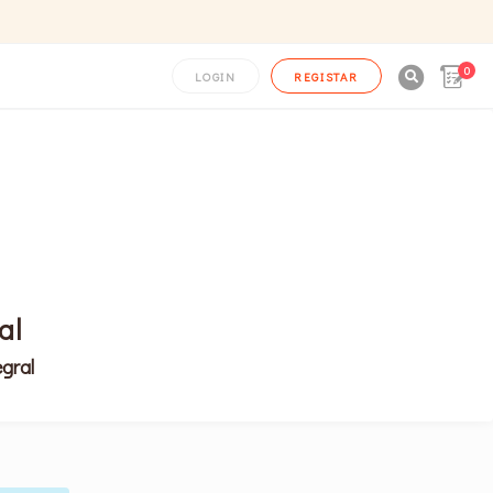
0

LOGIN
REGISTAR
al
gral