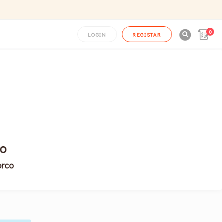
0

LOGIN
REGISTAR
co
orco