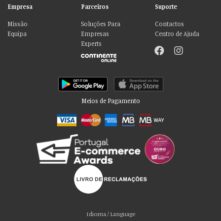
Empresa
Parceiros
Suporte
Missão
Soluções Para
Contactos
Equipa
Empresas
Centro de Ajuda
Experts
Meios de Pagamento
Por favor aceite as nossas deliciosas
“cookies”!
Usamos cookies para personalizar conteúdo e anúncios, fornecer recursos
Idioma / Language