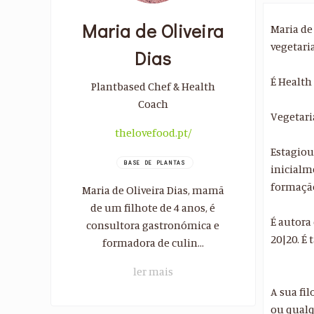
Maria de Oliveira
Maria de
vegetari
Dias
É Health
Plantbased Chef & Health
Coach
Vegetari
thelovefood.pt/
Estagiou
BASE DE PLANTAS
inicialm
formação
Maria de Oliveira Dias, mamã
de um filhote de 4 anos, é
É autora
consultora gastronómica e
20|20. É
formadora de culin...
ler mais
A sua fil
ou qualq