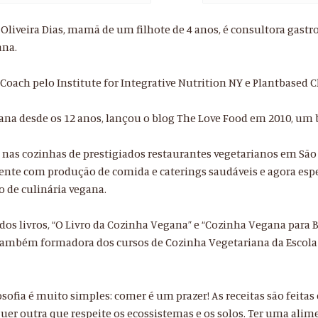
 Oliveira Dias, mamã de um filhote de 4 anos, é consultora gast
ana.
 Coach pelo Institute for Integrative Nutrition NY e Plantbased C
ana desde os 12 anos, lançou o blog The Love Food em 2010, um b
 nas cozinhas de prestigiados restaurantes vegetarianos em São
ente com produção de comida e caterings saudáveis e agora esp
 de culinária vegana.
 dos livros, “O Livro da Cozinha Vegana” e “Cozinha Vegana para B
 também formadora dos cursos de Cozinha Vegetariana da Escola 
osofia é muito simples: comer é um prazer! As receitas são feita
uer outra que respeite os ecossistemas e os solos. Ter uma alime