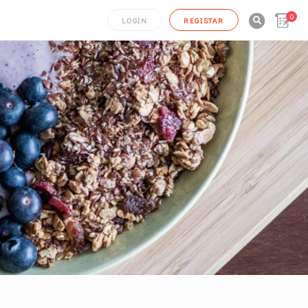
0

LOGIN
REGISTAR