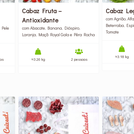
Cabaz Fruta –
Cabaz Le
Antioxidante
com Agrião, Alf
Beterraba, Espi
 Pele
com Abacate, Banana, Dióspiro,
Tomate
Laranja, Maçã Royal Gala e Pêra Rocha
≈3.18 kg
as
≈3.26 kg
2 pessoas