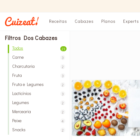
Receitas
Cabazes
Planos
Experts
Filtros Dos Cabazes
Todos
23
Carne
3
Charcutaria
2
Fruta
3
Fruta e Legumes
2
Lacticínios
3
Legumes
2
Mercearia
2
Peixe
4
Snacks
2