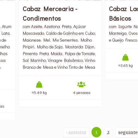
Cabaz Mercearia -
Cabaz Lac
Condimentos
Básicos
, Atum
com Azeite, Azeitona Preta, Açúcar
com Iogurte Nat
Lata,
Mascavado, Caldo de Galinha em Cubo,
Manteiga, Ovos
a de
Maionese, Mel, Mix Sementes, Molho
e Queijo Fresco
rmelho
Piripiri, Molho de Soja, Mostarda Dijon,
ilhas
Pimenta Preta Moída, Polpa de Tomate,
ssa
Sal Marinho, Vinagre Balsâmico, Vinho
≈3.65 kg
,
Branco de Mesa e Vinho Tinto de Mesa
≈5.49 kg
4 pessoas
oas
‹ anterior
1
2
seguinte 