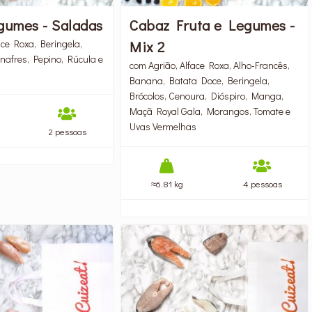
Cabaz Fruta e Legumes -
gumes - Saladas
Mix 2
ace Roxa, Beringela,
nafres, Pepino, Rúcula e
com Agrião, Alface Roxa, Alho-Francês,
Banana, Batata Doce, Beringela,
Brócolos, Cenoura, Dióspiro, Manga,
Maçã Royal Gala, Morangos, Tomate e
Uvas Vermelhas
2 pessoas
≈6.81 kg
4 pessoas