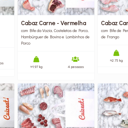
Cabaz Carne - Vermelha
Cabaz Ca
com Bife da Vazia, Costeletas de Porco,
com Bife de Per
Hambúrguer de Bovino e Lombinhos de
de Frango
Porco
≈2.75 kg
as
≈1.97 kg
4 pessoas