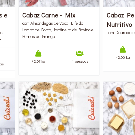
s e
Cabaz Carne - Mix
Cabaz Pei
com Almôndegas de Vaca, Bife do
Nutritivo
Lombo de Porco, Jardineira de Bovino e
os,
com Dourada e
Pernas de Frango
o
≈2.00 kg
≈2.07 kg
4 pessoas
as