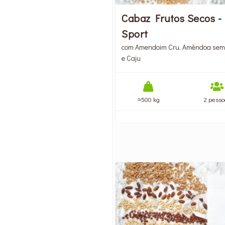
Cabaz Frutos Secos -
Sport
com Amendoim Cru, Amêndoa sem
e Caju
≈500 kg
2 pesso