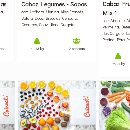
Cabaz Fru
nas
Cabaz Legumes - Sopas
Mix 1
ja,
com Abóbora Menina, Alho-Francês,
Batata Doce, Brócolos, Cenoura,
com Abacate, A
Coentros, Couve-flor e Curgete
Vermelha, Bete
flor, Curgete, E
Pepino, Pêra R
as
≈4.73 kg
2 pessoas
≈6.91 kg