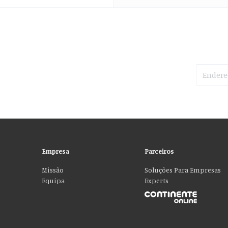
Empresa
Parceiros
Missão
Soluções Para Empresas
Equipa
Experts
Por favor aceite as nossas deliciosas “cookies