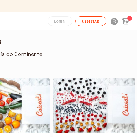

LOGIN
REGISTAR
s
ais do Continente