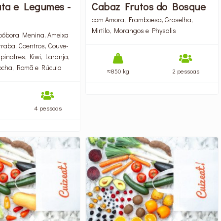
ta e Legumes -
Cabaz Frutos do Bosque
com Amora, Framboesa, Groselha,
Mirtilo, Morangos e Physalis
bóbora Menina, Ameixa
rraba, Coentros, Couve-
spinafres, Kiwi, Laranja,
ocha, Romã e Rúcula
≈850 kg
2 pessoas
4 pessoas