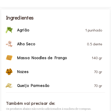
Ingredientes
Agrião
1 punhado
Alho Seco
0.5 dente
Massa Noodles de Frango
140 gr
Nozes
70 gr
Queijo Parmesão
70 gr
Também vai precisar de:
Os produtos abaixo não serão adicionados à sua lista de compras.