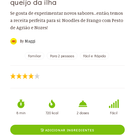
queijo da ilha
Se gosta de experimentar novos sabores...então, temos
a receita perfeita para si: Noodles de Frango com Pesto
de Agrião e Nozes!
By
Maggi
Familiar
Para 2 pessoas
Fácil e Rápida
8 min
720 kcal
2 doses
Fácil
ADICIONAR INGREDIENTES
