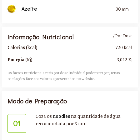
Azeite
30 mm
Informação Nutricional
/ Por Dose
720 kcal
Calorias (kcal)
3,012 Kj
Energia (Kj)
Os factos nutricionais reais por dose individual podem ter pequenas
oscilações face aos valores apresentados no website.​
Modo de Preparação
Coza os
noodles
na quantidade de água
01
recomendada por 3 min.