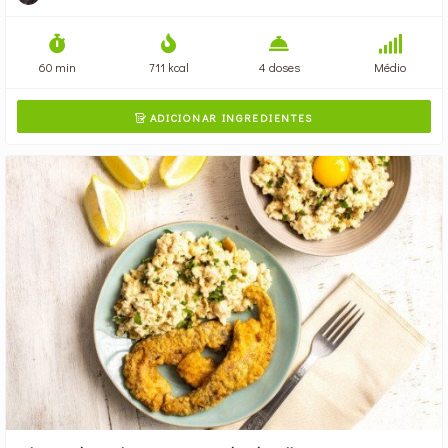
60 min
711 kcal
4 doses
Médio
ADICIONAR INGREDIENTES
