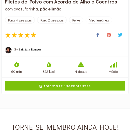
Filetes de Polvo com Açorda de Alho e Coentros
com ovos, farinha, pão e limão
Para 4 pessoas
Para 2 pessoas
Peixe
Mediterrânea
By
Patrícia Borges
60 min
852 kcal
4 doses
Médio
ADICIONAR INGREDIENTES

TORNE-SE MEMBRO AINDA HOJE!