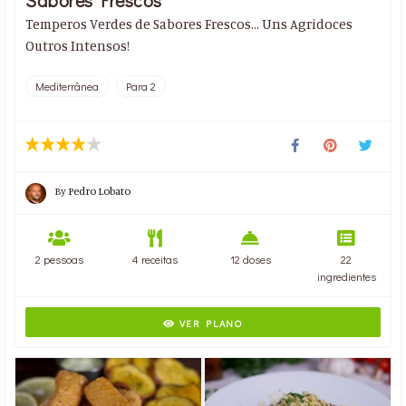
Temperos Verdes de Sabores Frescos... Uns Agridoces
Outros Intensos!
Mediterrânea
Para 2
By
Pedro Lobato
2 pessoas
4 receitas
12 doses
22
ingredientes
VER PLANO