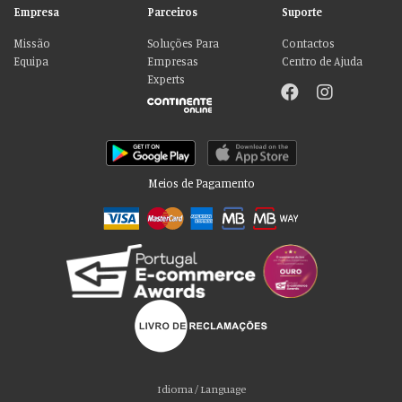
Empresa
Parceiros
Suporte
Missão
Soluções Para
Contactos
Equipa
Empresas
Centro de Ajuda
Experts
Meios de Pagamento
Por favor aceite as nossas deliciosas
“cookies”!
Usamos cookies para personalizar conteúdo e anúncios, fornecer recursos
Idioma / Language