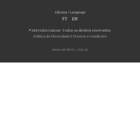
Idioma / Language
PT
|
EN
© 2019-2026 Cuizeat - Todos os direitos reservados.
Política de Privacidade
|
Termos e Condições
Server LB3 SRV31 - v32.6.18