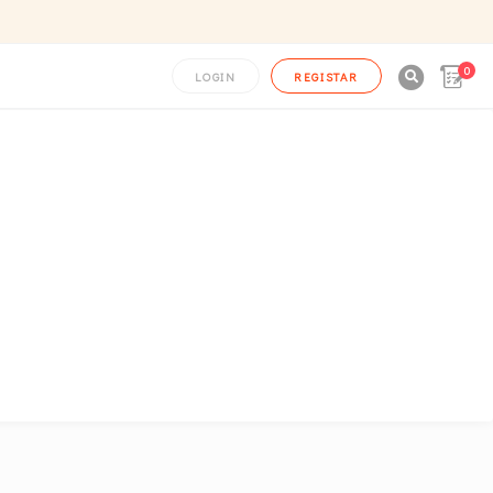
0

LOGIN
REGISTAR