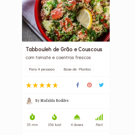
Tabbouleh de Grão e Couscous
com tomate e coentros frescos
Para 4 pessoas
Base de Plantas
By
Mafalda Rodiles
35 min
356 kcal
4 doses
Fácil