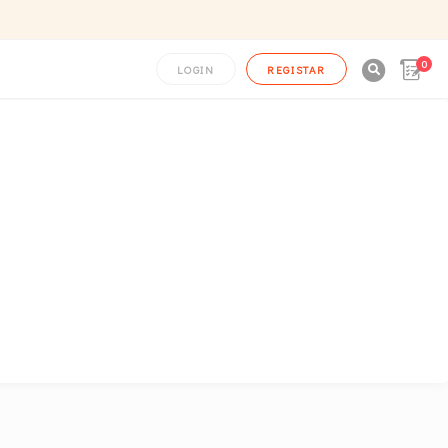
0

LOGIN
REGISTAR