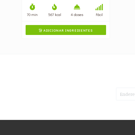
70 min
567 kcal
4 doses
Fácil
ADICIONAR INGREDIENTES
