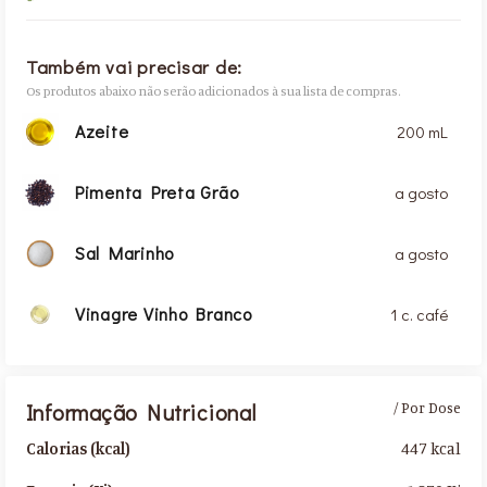
Também vai precisar de:
Os produtos abaixo não serão adicionados à sua lista de compras.
Azeite
200 mL
Pimenta Preta Grão
a gosto
Sal Marinho
a gosto
Vinagre Vinho Branco
1 c. café
Informação Nutricional
/ Por Dose
447 kcal
Calorias (kcal)