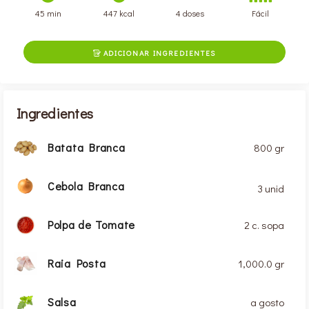
45 min
447 kcal
4 doses
Fácil
ADICIONAR INGREDIENTES

Ingredientes
Batata Branca
800 gr
Cebola Branca
3 unid
Polpa de Tomate
2 c. sopa
Raia Posta
1,000.0 gr
Salsa
a gosto