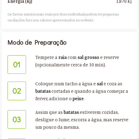
1,870 Kj
Energia (Kj)
Os factos nutricionais reais por dose individual podem ter pequenas
oscilações face aos valores apresentados no website.​
Modo de Preparação
Tempere a
raia
com
sal grosso
e reserve
01
(opcionalmente cerca de 30 min).
Coloque num tacho a água e
sal
e coza as
02
batatas
cortadas e quando a água começar a
ferver, adicione o
peixe
.
Assim que as
batatas
estiverem cozidas,
03
desligue o lume, escorra a água, mas reserve
um pouco da mesma.