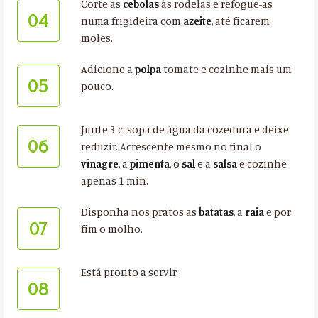
Corte as
cebolas
às rodelas e refogue-as
04
numa frigideira com
azeite
, até ficarem
moles.
Adicione a
polpa
tomate e cozinhe mais um
05
pouco.
Junte 3 c. sopa de água da cozedura e deixe
06
reduzir. Acrescente mesmo no final o
vinagre
, a
pimenta
, o
sal
e a
salsa
e cozinhe
apenas 1 min.
Disponha nos pratos as
batatas
, a
raia
e por
07
fim o molho.
Está pronto a servir.
08