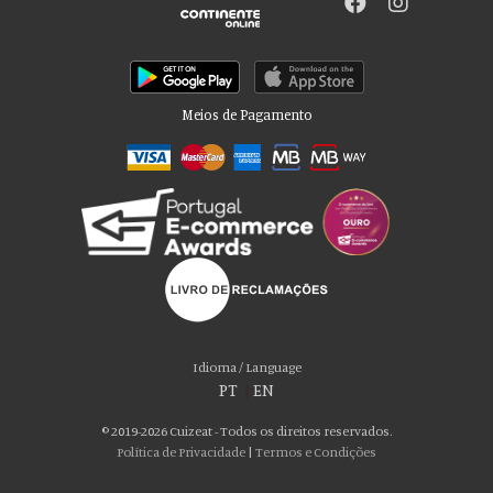
Meios de Pagamento
Por favor aceite as nossas deliciosas
“cookies”!
Usamos cookies para personalizar conteúdo e anúncios, fornecer recursos
Idioma / Language
de mídia social e analisar nosso tráfego. Também compartilhamos
PT
|
EN
informações sobre seu uso de nosso site com nossos parceiros de mídia
social, publicidade e análise, que podem combiná-lo com outras informações
© 2019-2026 Cuizeat - Todos os direitos reservados.
que você forneceu a eles ou que coletaram do uso de seus serviços. Você
Política de Privacidade
|
Termos e Condições
consente com nossos cookies se continuar a usar nosso site.