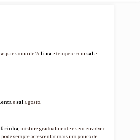
 raspa e sumo de ½
lima
e tempere com
sal
e
menta
e
sal
a gosto.
e
farinha
, misture gradualmente e sem envolver
o, pode sempre acrescentar mais um pouco de