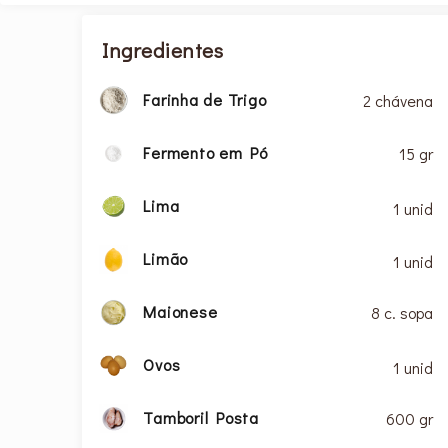
Ingredientes
Farinha de Trigo
2 chávena
Fermento em Pó
15 gr
Lima
1 unid
Limão
1 unid
Maionese
8 c. sopa
Ovos
1 unid
Tamboril Posta
600 gr