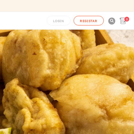
0

LOGIN
REGISTAR