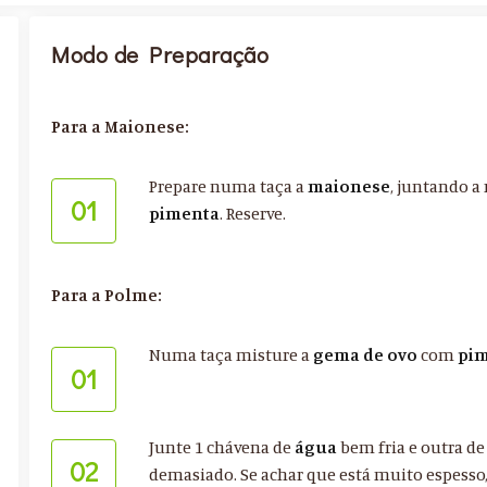
Modo de Preparação
Para a Maionese:
Prepare numa taça a
maionese
, juntando a
01
pimenta
. Reserve.
Para a Polme:
Numa taça misture a
gema de ovo
com
pi
01
Junte 1 chávena de
água
bem fria e outra d
02
demasiado. Se achar que está muito espess