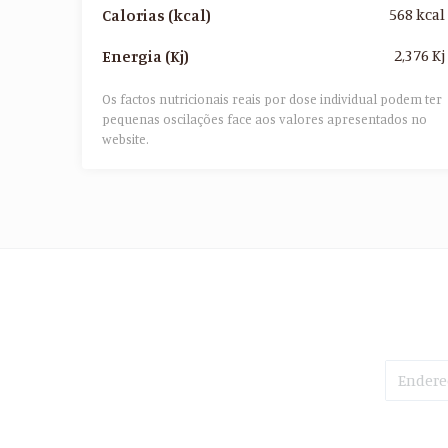
568 kcal
Calorias (kcal)
2,376 Kj
Energia (Kj)
Os factos nutricionais reais por dose individual podem ter
pequenas oscilações face aos valores apresentados no
website.​