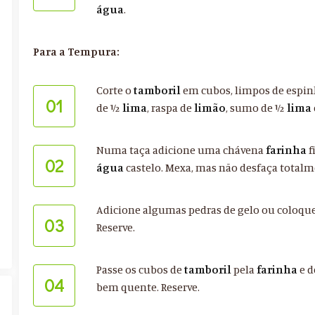
água
.
Para a Tempura:
Corte o
tamboril
em cubos, limpos de espin
01
de ½
lima
, raspa de
limão
, sumo de ½
lima
Numa taça adicione uma chávena
farinha
f
02
água
castelo. Mexa, mas não desfaça total
Adicione algumas pedras de gelo ou coloque
03
Reserve.
Passe os cubos de
tamboril
pela
farinha
e d
04
bem quente. Reserve.