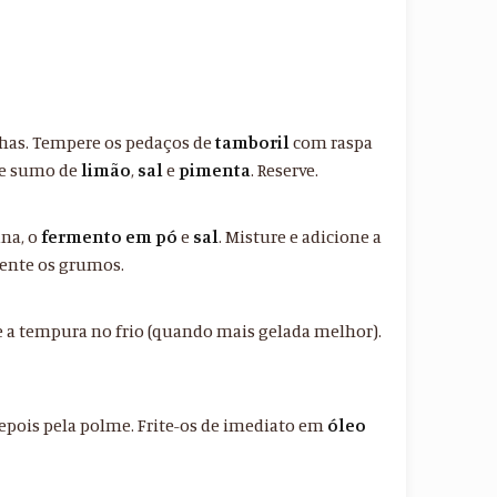
has. Tempere os pedaços de
tamboril
com raspa
e sumo de
limão
,
sal
e
pimenta
. Reserve.
ina, o
fermento em pó
e
sal
. Misture e adicione a
mente os grumos.
 a tempura no frio (quando mais gelada melhor).
epois pela polme. Frite-os de imediato em
óleo