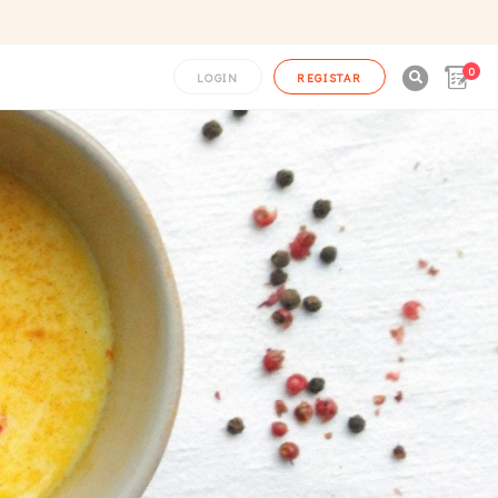
0

LOGIN
REGISTAR