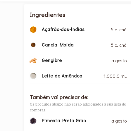
Ingredientes
Açafrão-das-Índias
5 c. chá
Canela Moída
5 c. chá
Gengibre
a gosto
Leite de Amêndoa
1,000.0 mL
Também vai precisar de:
Os produtos abaixo não serão adicionados à sua lista de
compras.
Pimenta Preta Grão
a gosto