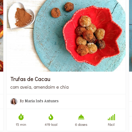
Trufas de Cacau
com aveia, amendoim e chia
By
Maria Inês Antunes
15 min
419 kcal
6 doses
Fácil