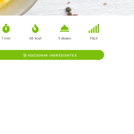
7 min
66 kcal
5 doses
Fácil
ADICIONAR INGREDIENTES
