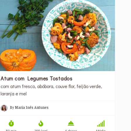
Atum com Legumes Tostados
com atum fresco, abóbora, couve flor, feijão verde,
laranja e mel
By
Maria Inês Antunes
50 min
299 kcal
4 doses
Médio